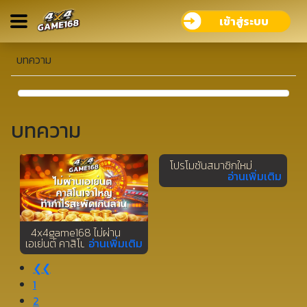
เข้าสู่ระบบ
บทความ
บทความ
โปรโมชั่นสมาชิกใหม่
อ่านเพิ่มเติม
4x4game168 ไม่ผ่าน
เอเย่นต์ คาสิโนเจ้าใหญ่ทำ
อ่านเพิ่มเติม
กำไรสะพัดเกินล้าน
❮❮
1
2