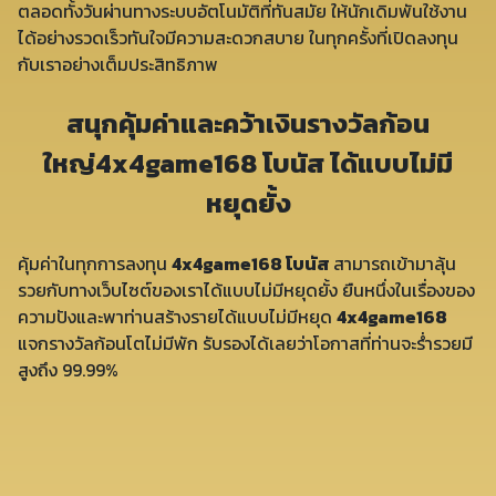
ตลอดทั้งวันผ่านทางระบบอัตโนมัติที่ทันสมัย ให้นักเดิมพันใช้งาน
ได้อย่างรวดเร็วทันใจมีความสะดวกสบาย ในทุกครั้งที่เปิดลงทุน
กับเราอย่างเต็มประสิทธิภาพ
สนุกคุ้มค่าและคว้าเงินรางวัลก้อน
ใหญ่4x4game168 โบนัส ได้แบบไม่มี
หยุดยั้ง
คุ้มค่าในทุกการลงทุน
4x4game168 โบนัส
สามารถเข้ามาลุ้น
รวยกับทางเว็บไซต์ของเราได้แบบไม่มีหยุดยั้ง ยืนหนึ่งในเรื่องของ
ความปังและพาท่านสร้างรายได้แบบไม่มีหยุด
4x4game168
แจกรางวัลก้อนโตไม่มีพัก รับรองได้เลยว่าโอกาสที่ท่านจะร่ํารวยมี
สูงถึง 99.99%